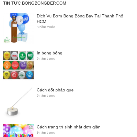
TIN TỨC BONGBONGDEP.COM
Dịch Vụ Bơm Bong Bóng Bay Tại Thành Phố
HCM
8 năm trước
In bong bóng
6 năm trước
Cách đốt pháo que
6 năm trước
Cách trang trí sinh nhật đơn giản
9 năm trước