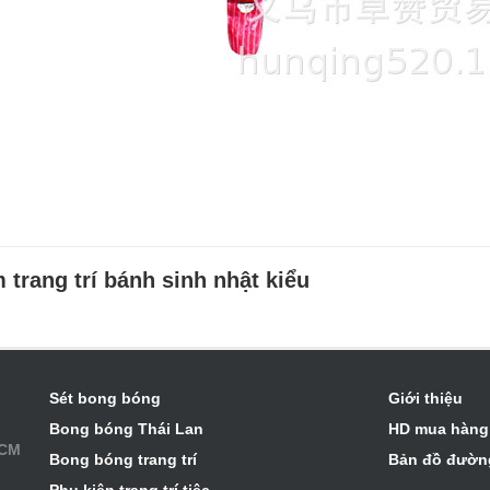
trang trí bánh sinh nhật kiểu
Sét bong bóng
Giới thiệu
Bong bóng Thái Lan
HD mua hàng
HCM
Bong bóng trang trí
Bản đồ đườn