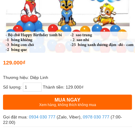
129.000₫
Thương hiệu: Diệp Linh
Số lượng:
Thành tiền:
129.000₫
MUA NGAY
Xem hàng, không thích không mua
Gọi đặt mua:
0934 030 777
(Zalo, Viber),
0978 030 777
(7:00-
22:00)