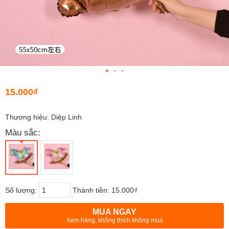
15.000₫
Thương hiệu: Diệp Linh
Màu sắc:
Số lượng:
Thành tiền:
15.000₫
MUA NGAY
Xem hàng, không thích không mua