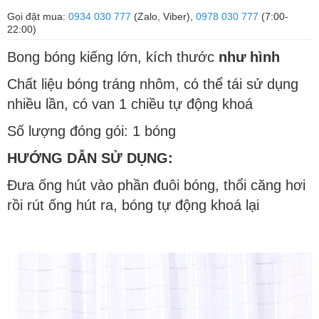
Gọi đặt mua:
0934 030 777
(Zalo, Viber),
0978 030 777
(7:00-
22:00)
Bong bóng kiếng lớn, kích thước
như hình
Chất liệu bóng tráng nhôm, có thể tái sử dụng
nhiều lần, có van 1 chiều tự động khoá
Số lượng đóng gói: 1 bóng
HƯỚNG DẪN SỬ DỤNG:
Đưa ống hút vào phần đuôi bóng, thổi căng hơi
rồi rút ống hút ra, bóng tự động khoá lại