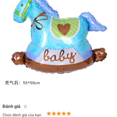
Đánh giá
0
Chọn đánh giá của bạn