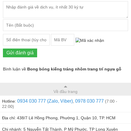
Gửi đánh giá
Bình luận về
Bong bóng kiếng tráng nhôm trang trí ngựa gỗ
Về đầu trang
0934 030 777 (Zalo, Viber)
0978 030 777
Hotline:
,
(7:00 -
22:00)
Địa chỉ: 438/7 Lê Hồng Phong, Phường 1, Quận 10, TP. HCM
Chi nhánh: 5 Nguyễn Tất Thành, P Mỹ Phước, TP Long Xuyên