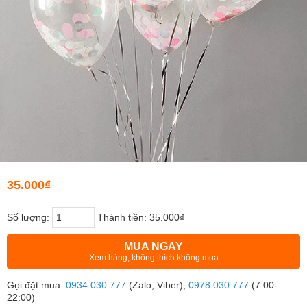
35.000₫
Số lượng:
Thành tiền:
35.000₫
MUA NGAY
Xem hàng, không thích không mua
Gọi đặt mua:
0934 030 777
(Zalo, Viber),
0978 030 777
(7:00-
22:00)