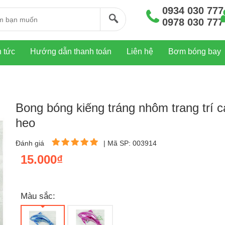
0934 030 777
0978 030 777
n tức
Hướng dẫn thanh toán
Liên hệ
Bơm bóng bay
Bong bóng kiếng tráng nhôm trang trí c
heo
Đánh giá
|
Mã SP: 003914
15.000₫
Màu sắc: