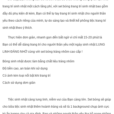
trang trí sinh nhật một cách lãng phí, với set bóng trang trí sinh nhật bao gồm
đầy đủ phụ kiện đi kèm, Bạn có thể tự tay trang trí sinh nhật cho người thân
yêu theo cách riêng của mình, tự do sáng tạo và thiết kế phông tiệc trang trí
sinh nhật theo ý thích.
Thực hiện đơn giản, nhanh gọn đến bất ngờ vì chỉ mất 15-20 phút là
Bạn có thể dễ dàng trang trí cho người thân yêu một ngày sinh nhật LUNG
LINH ĐÁNG NHỚ cùng với set bóng tráng nhôm cao cấp !
Bóng sinh nhật được làm bằng chất liệu tráng nhôm
Độ bền cao, an toàn khi sử dụng
Có ánh kim loại nổi bật khi trang trí
Cách sử dụng đơn giản
Tiệc sinh nhật càng lung linh, niềm vui của Bạn càng lớn. Set bóng sẽ giúp
cho bữa tiệc sinh nhật thêm hoành tráng và sẽ là 1 background chụp ảnh cực
kỳ ấn tượng cho cả gia đình. Bạn và những người thân yêu tha hồ pose những