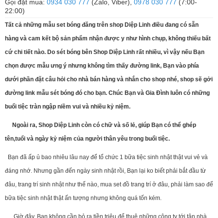
Gọi đặt mua:
0934 030 777
(Zalo, Viber),
0978 030 777
(7:00-
22:00)
Tất cả những mẫu set bóng đăng trên shop Diệp Linh điều đang có sẵn
hàng và cam kết bộ sản phẩm nhận được y như hình chụp, không thiếu bất
cứ chi tiết nào. Do sét bóng bên Shop Diệp Linh rất nhiều, vì vậy nếu Bạn
chọn được mẫu ưng ý nhưng không tìm thấy đường link, Bạn vào phía
dưới phần đặt câu hỏi cho nhà bán hàng và nhắn cho shop nhé, shop sẽ gởi
đường link mẫu sét bóng đó cho bạn. Chúc Bạn và Gia Đình luôn có những
buổi tiệc tràn ngập niềm vui và nhiều kỷ niệm.
Ngoài ra, Shop Diệp Linh còn có chữ và số lẻ, giúp Bạn có thể ghép
tên,tuổi và ngày kỷ niệm của người thân yêu trong buổi tiệc.
Bạn đã ấp ủ bao nhiêu lâu nay để tổ chức 1 bữa tiệc sinh nhật thật vui vẻ và
đáng nhớ. Nhưng gần đến ngày sinh nhật rồi, Bạn lại ko biết phải bắt đầu từ
đâu, trang trí sinh nhật như thế nào, mua set đồ trang trí ở đâu, phải làm sao để
bữa tiệc sinh nhật thật ấn tượng nhưng không quá tốn kém.
Giờ đây, Bạn không cần bỏ ra tiền triệu để thuê những công ty tới tận nhà