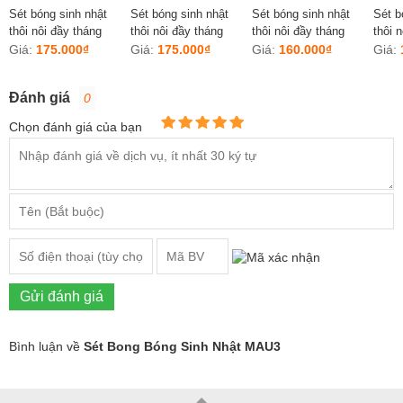
Sét bóng sinh nhật
Sét bóng sinh nhật
Sét bóng sinh nhật
Sét b
thôi nôi đầy tháng
thôi nôi đầy tháng
thôi nôi đầy tháng
thôi 
BEBI1
BEBI2
BEBI3
BEBI
Giá:
175.000₫
Giá:
175.000₫
Giá:
160.000₫
Giá:
Đánh giá
0
Chọn đánh giá của bạn
Gửi đánh giá
Bình luận về
Sét Bong Bóng Sinh Nhật MAU3