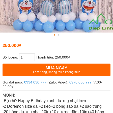
250.000₫
Số lượng:
Thành tiền:
250.000₫
MUA NGAY
Xem hàng, không thích không mua
Gọi đặt mua:
0934 030 777
(Zalo, Viber),
0978 030 777
(7:00-
22:00)
MON4:
-Bộ chữ Happy Birthday xanh dương nhạt trơn
-2 Doremon size đại+2 kẹo+2 bóng sao đại+2 sao trung
-20 bóng dương nhạt 10in+10 dương đậm 10in+40 bóng