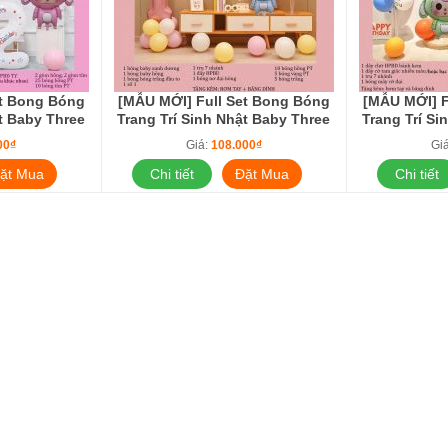
et Bong Bóng
[MẪU MỚI] Full Set Bong Bóng
[MẪU MỚI] F
ật Baby Three
Trang Trí Sinh Nhật Baby Three
Trang Trí Si
Kiện Decor
Thỏ Cho Bé Phụ Kiện Decor
Thỏ Cho B
00₫
Giá:
108.000₫
Gi
3 Xanh+Hồng
Tiệc Đơn Giản BB3 Xanh Hồng
Tiệc Đơn Gi
& Thỏ
ặt Mua
Chi tiết
Đặt Mua
Chi tiết