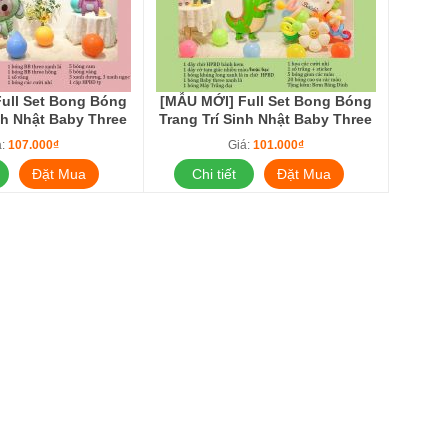
ull Set Bong Bóng
[MẪU MỚI] Full Set Bong Bóng
nh Nhật Baby Three
Trang Trí Sinh Nhật Baby Three
é Phụ Kiện Decor
Thỏ Cho Bé Phụ Kiện Decor
á:
107.000₫
Giá:
101.000₫
ản BB3 Ngộ Nghĩnh
Tiệc Đơn Giản BB3 Xanh Lá &
K.Long
Đặt Mua
Chi tiết
Đặt Mua