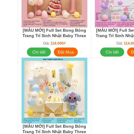
[MẪU MỚI] Full Set Bong Bóng
[MẪU MỚI] Full S
Trang Trí Sinh Nhật Baby Three
Trang Trí Sinh Nh
Thỏ Cho Bé Phụ Kiện Decor
Thỏ Cho Bé Phụ 
Giá:
118.000₫
Giá:
114.0
Tiệc Đơn Giản BB3-XanhHồng
Tiệc Đơn Giản BB
Đángyêu
Kute
Chi tiết
Đặt Mua
Chi tiết
Đ
[MẪU MỚI] Full Set Bong Bóng
Trang Trí Sinh Nhật Baby Three