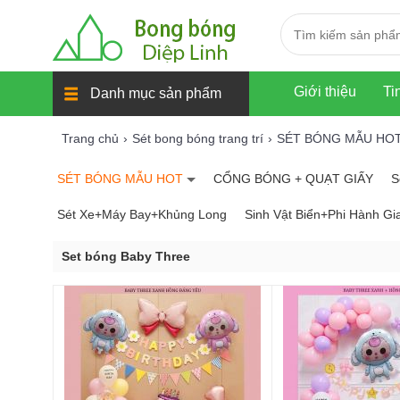
Giới thiệu
Ti
Danh mục sản phẩm
Trang chủ
Sét bong bóng trang trí
SÉT BÓNG MẪU HO
SÉT BÓNG MẪU HOT
CỔNG BÓNG + QUẠT GIẤY
S
Sét Xe+Máy Bay+Khủng Long
Sinh Vật Biển+Phi Hành Gi
Set bóng Baby Three