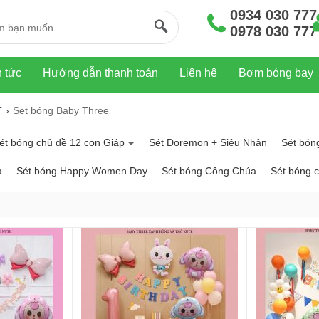
0934 030 777
0978 030 777
n tức
Hướng dẫn thanh toán
Liên hệ
Bơm bóng bay
T
Set bóng Baby Three
ét bóng chủ đề 12 con Giáp
Sét Doremon + Siêu Nhân
Sét bóng
a
Sét bóng Happy Women Day
Sét bóng Công Chúa
Sét bóng c