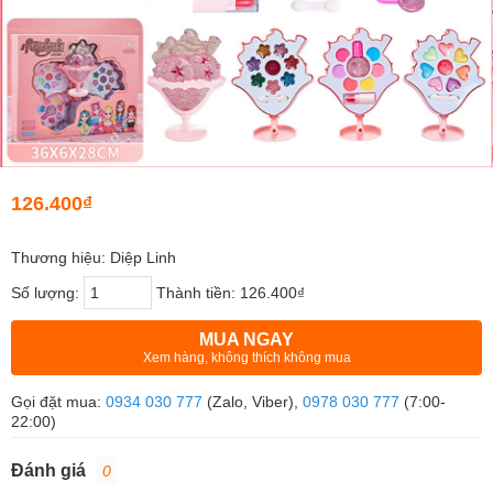
126.400₫
Thương hiệu: Diệp Linh
Số lượng:
Thành tiền:
126.400₫
MUA NGAY
Xem hàng, không thích không mua
Gọi đặt mua:
0934 030 777
(Zalo, Viber),
0978 030 777
(7:00-
22:00)
Đánh giá
0