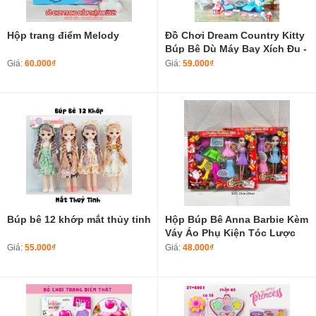
Hộp trang điểm Melody
Đồ Chơi Dream Country Kitty
Búp Bê Dù Máy Bay Xích Đu -
Diệp Linh
Giá:
60.000₫
Giá:
59.000₫
Búp bê 12 khớp mắt thủy tinh
Hộp Búp Bê Anna Barbie Kèm
Váy Áo Phụ Kiện Tóc Lược
Vali Cho Bé
Giá:
55.000₫
Giá:
48.000₫