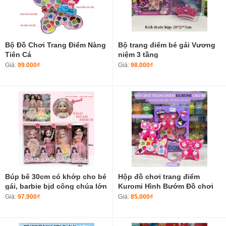
Bộ Đồ Chơi Trang Điểm Nàng
Bộ trang điểm bé gái Vương
Tiên Cá
niệm 3 tầng
Giá:
99.000₫
Giá:
98.000₫
Búp bê 30cm có khớp cho bé
Hộp đồ chơi trang điểm
gái, barbie bjd công chúa lớn
Kuromi Hình Bướm Đồ chơi
loại to dễ thương đồ chơi
Makeup thật cho bé yêu thích
Giá:
97.900₫
Giá:
85.000₫
baby
trang điểm làm đẹp