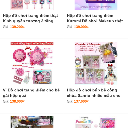
Hộp đồ chơi trang điểm thật
Hộp đồ chơi trang điểm
hình quyền trượng 3 tầng
Kuromi Đồ chơi Makeup thật
hình gương cầm tay - Hộp
cho bé yêu thích trang điểm
Giá:
139.200₫
Giá:
139.000₫
Trang Điểm thật Cho Bé
làm đẹp
Vỉ Đồ chơi trang điểm cho bé
Hộp đồ chơi búp bê công
gái hộp quà
chúa Sanrio nhiều mẫu cho
bé Búp bê cao cấp có khớp
Giá:
138.000₫
Giá:
137.600₫
loại lớn