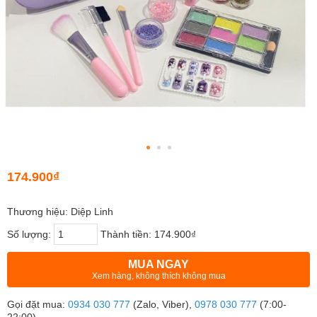
174.900₫
Thương hiệu: Diệp Linh
Số lượng:
Thành tiền:
174.900₫
MUA NGAY
Xem hàng, không thích không mua
Gọi đặt mua:
0934 030 777
(Zalo, Viber),
0978 030 777
(7:00-