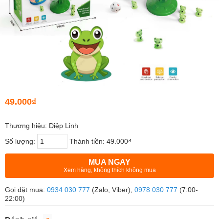
49.000₫
Thương hiệu: Diệp Linh
Số lượng:
Thành tiền:
49.000₫
MUA NGAY
Xem hàng, không thích không mua
Gọi đặt mua:
0934 030 777
(Zalo, Viber),
0978 030 777
(7:00-
22:00)