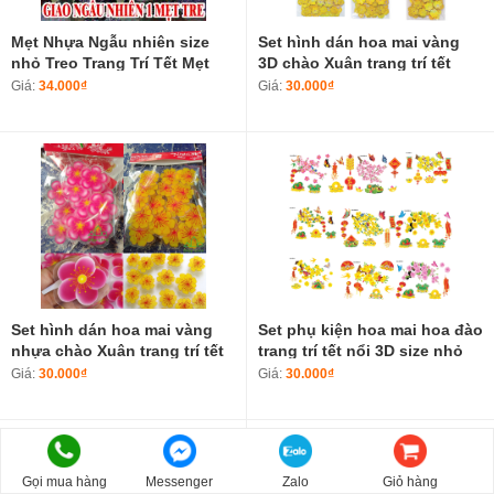
Mẹt Nhựa Ngẫu nhiên size
Set hình dán hoa mai vàng
nhỏ Treo Trang Trí Tết Mẹt
3D chào Xuân trang trí tết
Hoa Mai Hoa Đào Tài Lộc May
Giá:
34.000₫
Giá:
30.000₫
Mắn Phụ Kiện Trang Trí Tết
Decor Nhà Cửa
Set hình dán hoa mai vàng
Set phụ kiện hoa mai hoa đào
nhựa chào Xuân trang trí tết
trang trí tết nổi 3D size nhỏ
Giá:
30.000₫
Giá:
30.000₫
Gọi mua hàng
Messenger
Zalo
Giỏ hàng