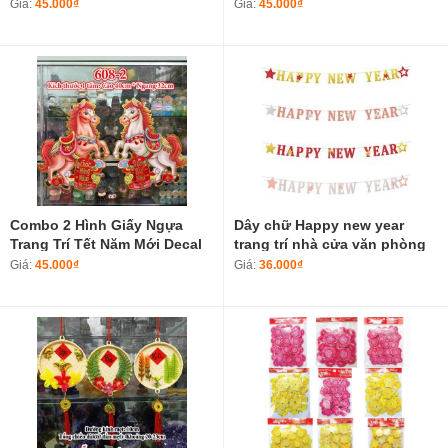
Tết Năm Bính Ngọ 2026 605-2
Tết Năm Bính Ngọ 2026 603-2
Giá:
45.000₫
Giá:
45.000₫
Combo 2 Hình Giấy Ngựa
Dây chữ Happy new year
Trang Trí Tết Năm Mới Decal
trang trí nhà cửa văn phòng
Tết Năm Bính Ngọ 2026 608-2
Chúc mừng năm mới 2025
Giá:
45.000₫
Giá:
36.000₫