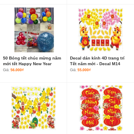
50 Bóng tết chúc mừng năm
Decal dán kính 4D trang trí
mới tết Happy New Year
Tết năm mới - Decal M14
mừng xuân Ất Tỵ 2025
Giá:
56.000₫
Giá:
55.000₫