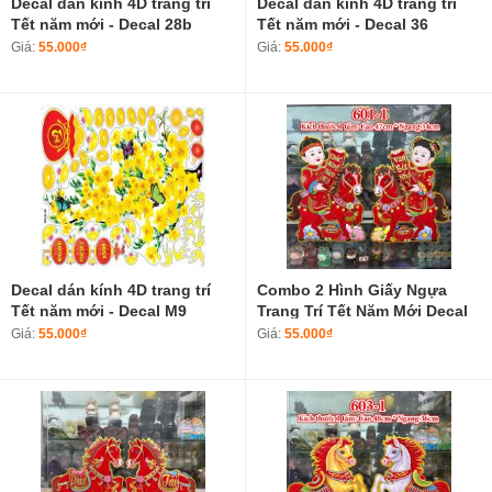
Decal dán kính 4D trang trí
Decal dán kính 4D trang trí
Tết năm mới - Decal 28b
Tết năm mới - Decal 36
Giá:
55.000₫
Giá:
55.000₫
Decal dán kính 4D trang trí
Combo 2 Hình Giấy Ngựa
Tết năm mới - Decal M9
Trang Trí Tết Năm Mới Decal
Tết Năm Bính Ngọ 2026 601-1
Giá:
55.000₫
Giá:
55.000₫