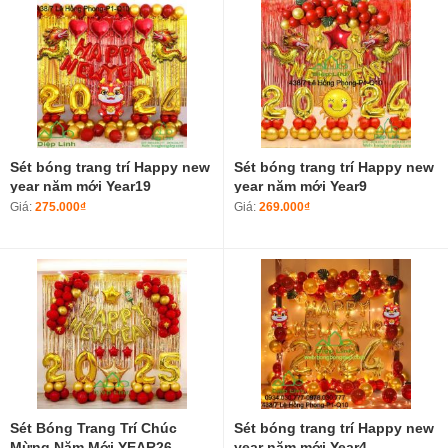
Sét bóng trang trí Happy new
Sét bóng trang trí Happy new
year năm mới Year19
year năm mới Year9
Giá:
275.000₫
Giá:
269.000₫
Sét Bóng Trang Trí Chúc
Sét bóng trang trí Happy new
Mừng Năm Mới YEAR26
year năm mới Year4