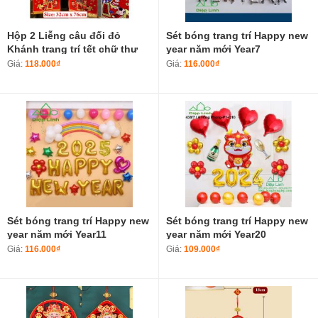
Hộp 2 Liễng câu đối đỏ
Sét bóng trang trí Happy new
Khánh trang trí tết chữ thư
year năm mới Year7
pháp Việt Nam làm từ vải
Giá:
118.000₫
Giá:
116.000₫
nhung
Sét bóng trang trí Happy new
Sét bóng trang trí Happy new
year năm mới Year11
year năm mới Year20
Giá:
116.000₫
Giá:
109.000₫