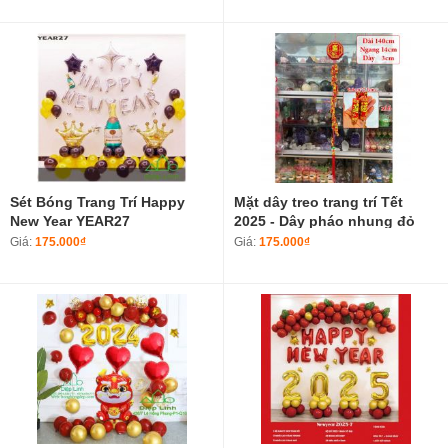
Sét Bóng Trang Trí Happy
Mặt dây treo trang trí Tết
New Year YEAR27
2025 - Dây pháo nhung đỏ
may mắn Túi tiền tài lộc
Giá:
175.000₫
Giá:
175.000₫
mang nhiều may mắn size
trung