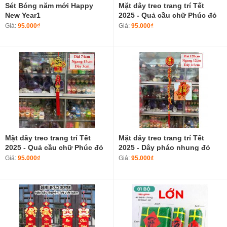
Sét Bóng năm mới Happy
Mặt dây treo trang trí Tết
New Year1
2025 - Quả cầu chữ Phúc đỏ
may mắn Túi tiền tài lộc
Giá:
95.000₫
Giá:
95.000₫
mang nhiều may mắn decor
tết
Mặt dây treo trang trí Tết
Mặt dây treo trang trí Tết
2025 - Quả cầu chữ Phúc đỏ
2025 - Dây pháo nhung đỏ
may mắn Túi tiền tài lộc
may mắn Túi tiền tài lộc
Giá:
95.000₫
Giá:
95.000₫
mang nhiều may mắn decor
mang nhiều may mắn