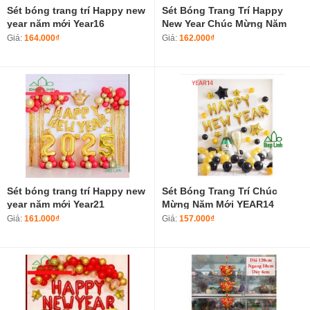
Sét bóng trang trí Happy new
Sét Bóng Trang Trí Happy
year năm mới Year16
New Year Chúc Mừng Năm
Mới 2025-7
Giá:
164.000₫
Giá:
162.000₫
Sét bóng trang trí Happy new
Sét Bóng Trang Trí Chúc
year năm mới Year21
Mừng Năm Mới YEAR14
Giá:
161.000₫
Giá:
157.000₫