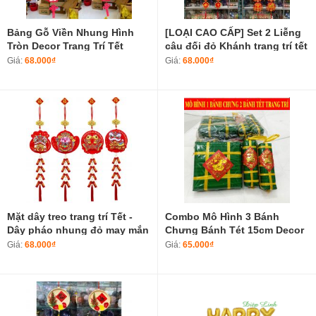
Bảng Gỗ Viền Nhung Hình
[LOẠI CAO CẤP] Set 2 Liễng
Tròn Decor Trang Trí Tết
câu đối đỏ Khánh trang trí tết
Nguyên Đán Tranh Gỗ Nổi
chữ thư pháp Việt Nam làm
Giá:
68.000₫
Giá:
68.000₫
Chủ Đề Tết Cổ Truyền Loại
từ vải nhung đẹp
Cao Cấp
Mặt dây treo trang trí Tết -
Combo Mô Hình 3 Bánh
Dây pháo nhung đỏ may mắn
Chưng Bánh Tét 15cm Decor
Túi tiền tài lộc mang nhiều
Trang Trí Tết
Giá:
68.000₫
Giá:
65.000₫
may mắn size trung