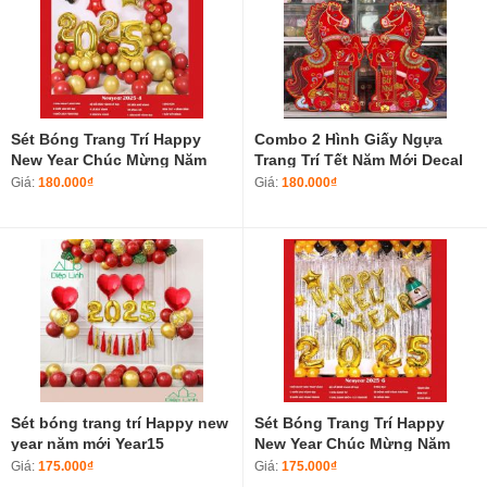
Sét Bóng Trang Trí Happy
Combo 2 Hình Giấy Ngựa
New Year Chúc Mừng Năm
Trang Trí Tết Năm Mới Decal
Mới 2025-4
Tết Năm Bính Ngọ 2026 606-
Giá:
180.000₫
Giá:
180.000₫
80
Sét bóng trang trí Happy new
Sét Bóng Trang Trí Happy
year năm mới Year15
New Year Chúc Mừng Năm
Mới 2025-6
Giá:
175.000₫
Giá:
175.000₫