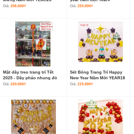
Giá:
256.000₫
Giá:
255.000₫
Mặt dây treo trang trí Tết
Sét Bóng Trang Trí Happy
2025 - Dây pháo nhung đỏ
New Year Năm Mới YEAR18
may mắn Túi tiền tài lộc
Giá:
220.000₫
Giá:
215.000₫
mang nhiều may mắn size đại