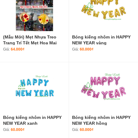
(Mẫu Mới) Mẹt Nhựa Treo
Bóng kiếng nhôm in HAPPY
Trang Trí Tết Mẹt Hoa Mai
NEW YEAR vàng
Hoa Đào Tài Lộc May Mắn
Giá:
64.000₫
Giá:
60.000₫
Phụ Kiện Trang Trí Tết Decor
Nhà Cửa
Bóng kiếng nhôm in HAPPY
Bóng kiếng nhôm in HAPPY
NEW YEAR xanh
NEW YEAR hồng
Giá:
60.000₫
Giá:
60.000₫