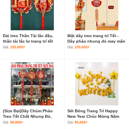
Dải treo Thần Tài lắc đầu,
Mặt dây treo trang trí Tết -
thần tài lắc lư trang trí tết
Dây pháo nhung đỏ may mắn
2025
Túi tiền tài lộc mang nhiều
Giá:
105.000₫
Giá:
105.000₫
may mắn size đại
(Size Đại)Dây Chùm Pháo
Sét Bóng Trang Trí Happy
Treo Tết Chất Nhung Đỏ,
New Year Chúc Mừng Năm
Liễng Pháo Nhựa Phụ Kiện
Mới YEAR2
Giá:
98.000₫
Giá:
95.000₫
Decor Trang Trí Nhà Cửa Năm