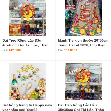
Dải Treo Rồng Lắc Đầu
Mành Tre kích thước 20*50cm
40x40cm Gọi Tài Lộc, Thần
Trang Trí Tết 2026, Phụ Kiện
Tài Tết Giáp Thìn Cầu May
Trang Trí Tết Nhà Cửa
Giá:
142.000₫
Giá:
134.800₫
Mắn, Tài Lộc - Đồ Trang Trí
Rồng 2024
Sét bóng trang trí Happy new
Dải Treo Rồng Lắc Đầu
year năm mới Year22
35x35cm Gọi Tài Lộc, Thần