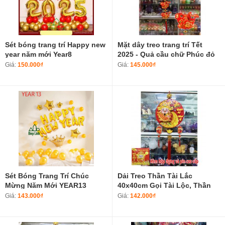
Sét bóng trang trí Happy new
Mặt dây treo trang trí Tết
year năm mới Year8
2025 - Quả cầu chữ Phúc đỏ
may mắn Túi tiền tài lộc
Giá:
150.000₫
Giá:
145.000₫
Sét Bóng Trang Trí Chúc
Dải Treo Thần Tài Lắc
Mừng Năm Mới YEAR13
40x40cm Gọi Tài Lộc, Thần
Tài Tết Giáp Thìn Cầu May
Giá:
143.000₫
Giá:
142.000₫
Mắn, Tài Lộc - Đồ Trang Trí
Thần Tài 2024