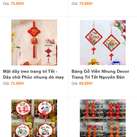
Tết Năm Bính Ngọ 2026 605-X
Tết Năm Bính Ngọ 2026 606-X
Giá:
75.000₫
Giá:
75.000₫
Mặt dây treo trang trí Tết -
Bảng Gỗ Viền Nhung Decor
Dây chữ Phúc nhung đỏ may
Trang Trí Tết Nguyên Đán
mắn Túi tiền tài lộc
Tranh Gỗ Nổi Chủ Đề Tết Cổ
Giá:
72.000₫
Giá:
68.000₫
Truyền Loại Cao Cấp