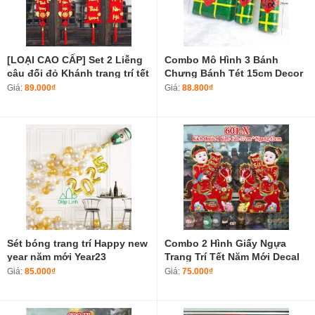
[LOẠI CAO CẤP] Set 2 Liễng
Combo Mô Hình 3 Bánh
câu đối đỏ Khánh trang trí tết
Chưng Bánh Tét 15cm Decor
chữ thư pháp Việt Nam làm
Trang Trí Tết
Giá:
89.000₫
Giá:
88.800₫
từ vải nhung
Sét bóng trang trí Happy new
Combo 2 Hình Giấy Ngựa
year năm mới Year23
Trang Trí Tết Năm Mới Decal
Tết Năm Bính Ngọ 2026 601-X
Giá:
85.000₫
Giá:
75.000₫