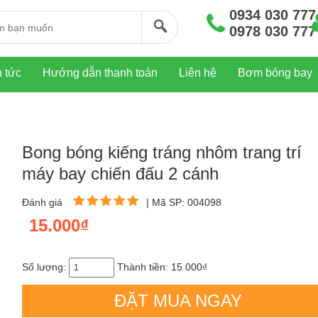
0934 030 777
0978 030 777
n tức
Hướng dẫn thanh toán
Liên hệ
Bơm bóng bay
Bong bóng kiếng tráng nhôm trang trí
máy bay chiến đấu 2 cánh
Đánh giá
|
Mã SP: 004098
15.000₫
Số lượng:
Thành tiền:
15.000₫
ĐẶT MUA NGAY